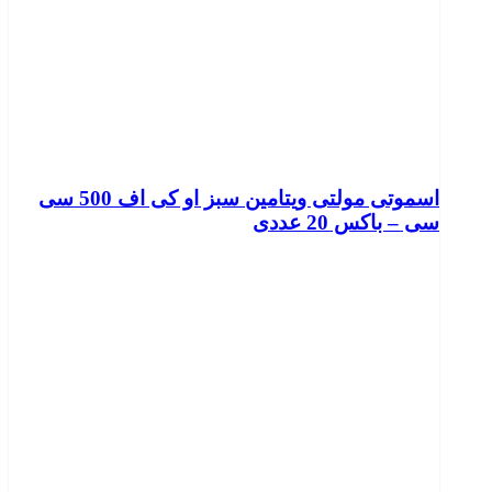
اسموتی مولتی ویتامین سبز او کی اف 500 سی
سی – باکس 20 عددی