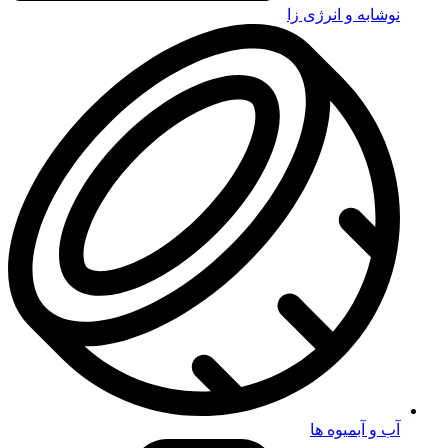
نوشابه و انرژی زا
آب و آبمیوه ها