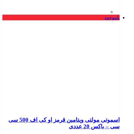
ناموجود
اسموتی مولتی ویتامین قرمز او کی اف 500 سی
سی – باکس 20 عددی