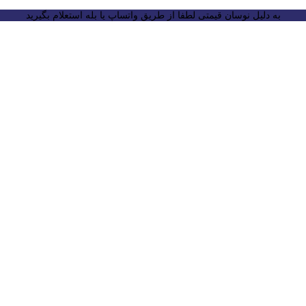
به دلیل نوسان قیمتی لطفا از طریق واتساپ یا بله استعلام بگیرید