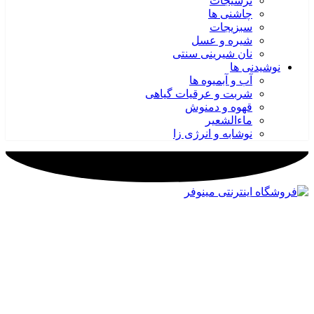
ترشیجات
چاشنی ها
سبزیجات
شیره و عسل
نان شیرینی سنتی
نوشیدنی ها
آب و آبمیوه ها
شربت و عرقیات گیاهی
قهوه و دمنوش
ماءالشعیر
نوشابه و انرژی زا