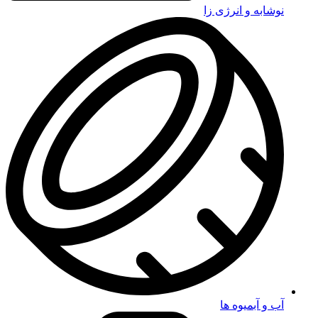
نوشابه و انرژی زا
آب و آبمیوه ها