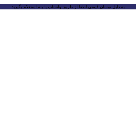
به دلیل نوسان قیمتی لطفا از طریق واتساپ یا بله استعلام بگیرید