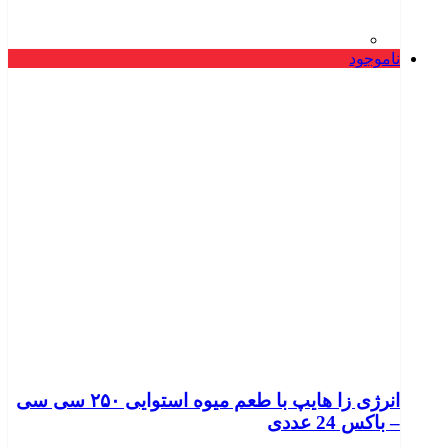
ناموجود
انرژی زا هایپ با طعم میوه استوایی ۲۵۰ سی سی
– باکس 24 عددی