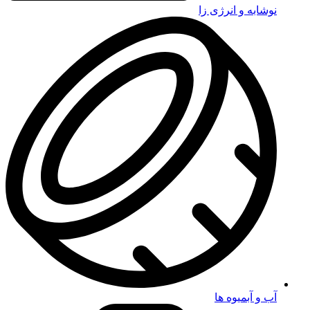
نوشابه و انرژی زا
آب و آبمیوه ها