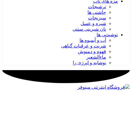
مزه های ناب
ترشیجات
چاشنی ها
سبزیجات
شیره و عسل
نان شیرینی سنتی
نوشیدنی ها
آب و آبمیوه ها
شربت و عرقیات گیاهی
قهوه و دمنوش
ماءالشعیر
نوشابه و انرژی زا