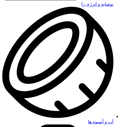
نوشابه و انرژی زا
آب و آبمیوه ها