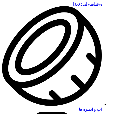
نوشابه و انرژی زا
آب و آبمیوه ها