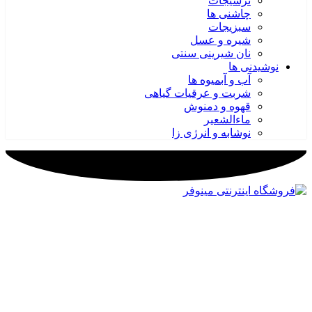
ترشیجات
چاشنی ها
سبزیجات
شیره و عسل
نان شیرینی سنتی
نوشیدنی ها
آب و آبمیوه ها
شربت و عرقیات گیاهی
قهوه و دمنوش
ماءالشعیر
نوشابه و انرژی زا