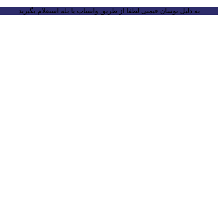
به دلیل نوسان قیمتی لطفا از طریق واتساپ یا بله استعلام بگیرید