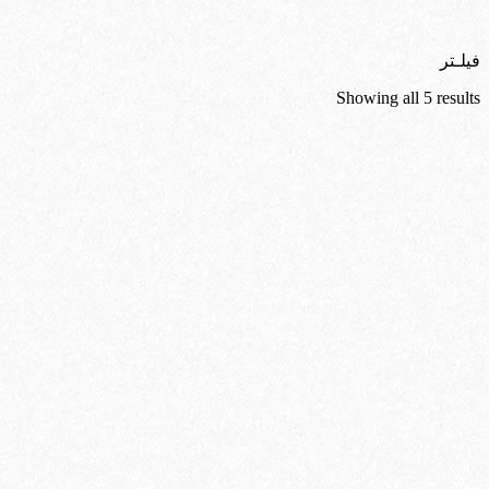
فیلـتر
Sorted
Showing all 5 results
by
latest