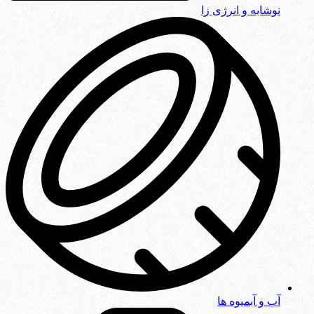
نوشابه و انرژی زا
آب و آبمیوه ها