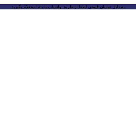
به دلیل نوسان قیمتی لطفا از طریق واتساپ یا بله استعلام بگیرید