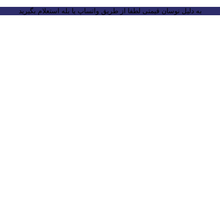
به دلیل نوسان قیمتی لطفا از طریق واتساپ یا بله استعلام بگیرید