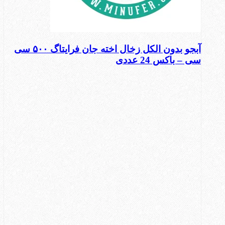
آبجو بدون الکل زخال اخته جان فرایتاگ ۵۰۰ سی
سی – باکس 24 عددی