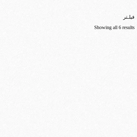
فیلـتر
Sorted
Showing all 6 results
by
latest