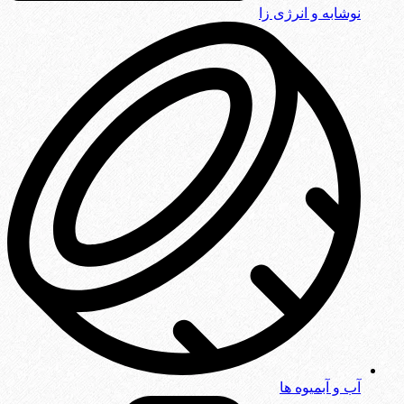
نوشابه و انرژی زا
آب و آبمیوه ها