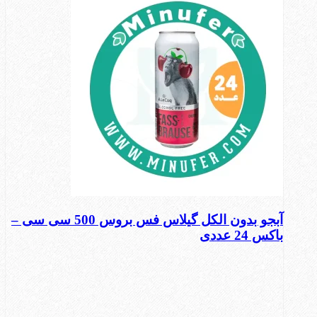
آبجو بدون الکل گیلاس فس بروس 500 سی سی –
باکس 24 عددی