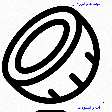
نوشابه و انرژی زا
آب و آبمیوه ها