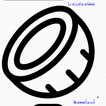
نوشابه و انرژی زا
آب و آبمیوه ها