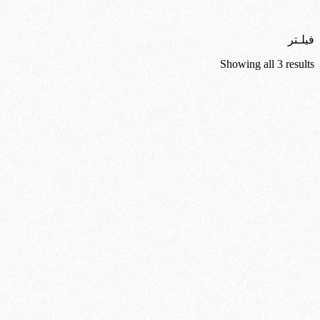
فیلـتر
Sorted
Showing all 3 results
by
latest