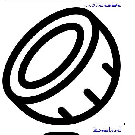
نوشابه و انرژی زا
آب و آبمیوه ها