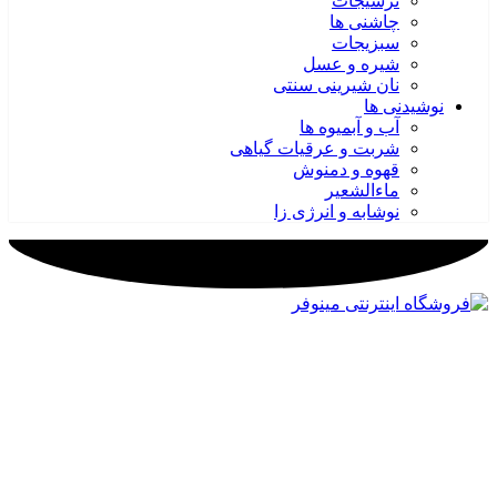
ترشیجات
چاشنی ها
سبزیجات
شیره و عسل
نان شیرینی سنتی
نوشیدنی ها
آب و آبمیوه ها
شربت و عرقیات گیاهی
قهوه و دمنوش
ماءالشعیر
نوشابه و انرژی زا