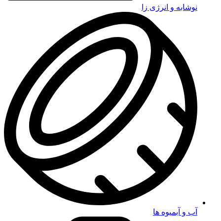
نوشابه و انرژی زا
آب و آبمیوه ها