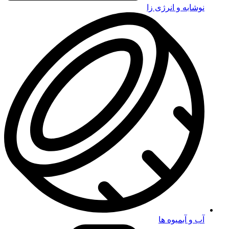
نوشابه و انرژی زا
آب و آبمیوه ها