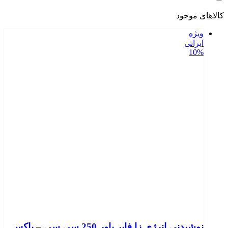
کالاهای موجود
ویژه
ایرانی
10%
نوشیدنی انرژی زا فایر پاور 250 سی سی – باکس