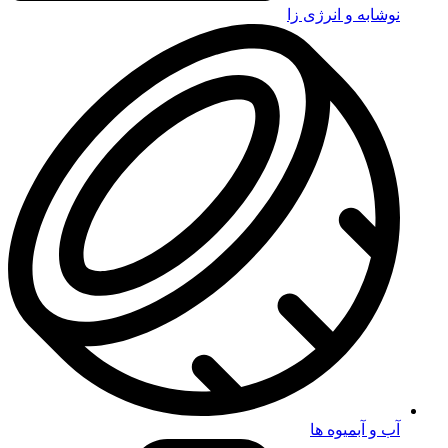
نوشابه و انرژی زا
آب و آبمیوه ها