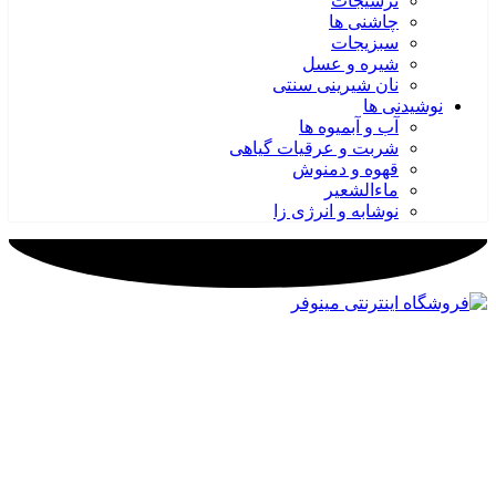
ترشیجات
چاشنی ها
سبزیجات
شیره و عسل
نان شیرینی سنتی
نوشیدنی ها
آب و آبمیوه ها
شربت و عرقیات گیاهی
قهوه و دمنوش
ماءالشعیر
نوشابه و انرژی زا