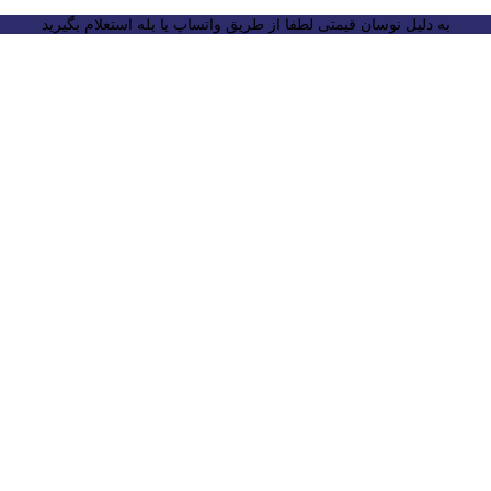
به دلیل نوسان قیمتی لطفا از طریق واتساپ یا بله استعلام بگیرید