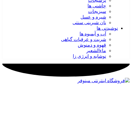
ترشیجات
چاشنی ها
سبزیجات
شیره و عسل
نان شیرینی سنتی
نوشیدنی ها
آب و آبمیوه ها
شربت و عرقیات گیاهی
قهوه و دمنوش
ماءالشعیر
نوشابه و انرژی زا