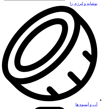
نوشابه و انرژی زا
آب و آبمیوه ها