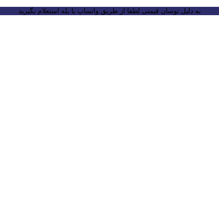
به دلیل نوسان قیمتی لطفا از طریق واتساپ یا بله استعلام بگیرید