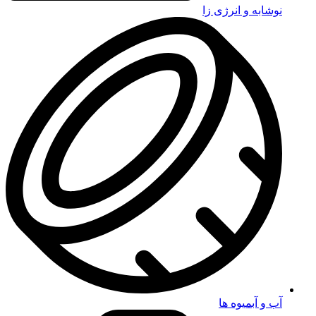
نوشابه و انرژی زا
آب و آبمیوه ها