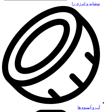
نوشابه و انرژی زا
آب و آبمیوه ها