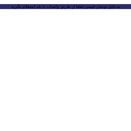
به دلیل نوسان قیمتی لطفا از طریق واتساپ یا بله استعلام بگیرید