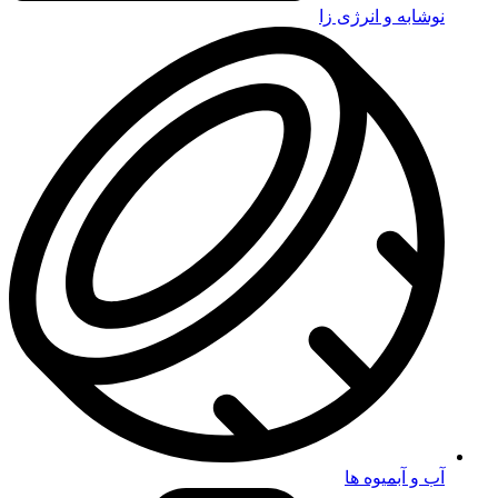
نوشابه و انرژی زا
آب و آبمیوه ها