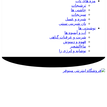
مزه های ناب
ترشیجات
چاشنی ها
سبزیجات
شیره و عسل
نان شیرینی سنتی
نوشیدنی ها
آب و آبمیوه ها
شربت و عرقیات گیاهی
قهوه و دمنوش
ماءالشعیر
نوشابه و انرژی زا