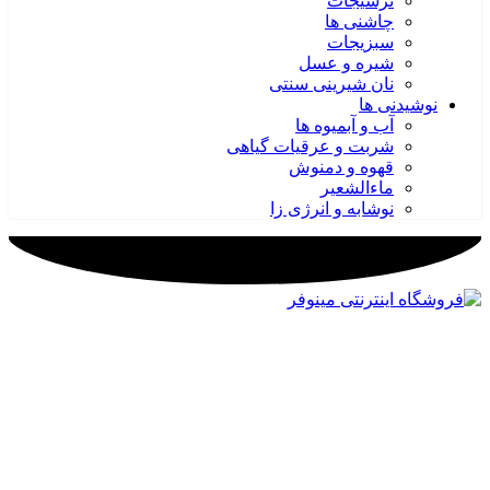
ترشیجات
چاشنی ها
سبزیجات
شیره و عسل
نان شیرینی سنتی
نوشیدنی ها
آب و آبمیوه ها
شربت و عرقیات گیاهی
قهوه و دمنوش
ماءالشعیر
نوشابه و انرژی زا