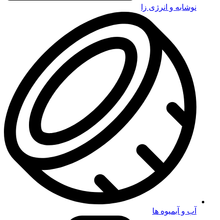
نوشابه و انرژی زا
آب و آبمیوه ها