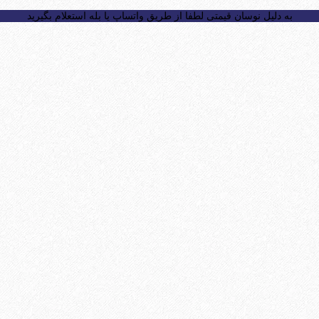
به دلیل نوسان قیمتی لطفا از طریق واتساپ یا بله استعلام بگیرید