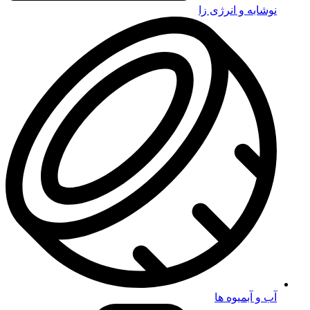
نوشابه و انرژی زا
آب و آبمیوه ها