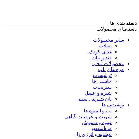
دسته بندی ها
دسته‌های محصولات
سایر محصولات
تنقلات
غذای کودک
قند و نبات
محصولات محلی
مزه های ناب
ترشیجات
چاشنی ها
سبزیجات
شیره و عسل
نان شیرینی سنتی
نوشیدنی ها
آب و آبمیوه ها
شربت و عرقیات گیاهی
قهوه و دمنوش
ماءالشعیر
نوشابه و انرژی زا