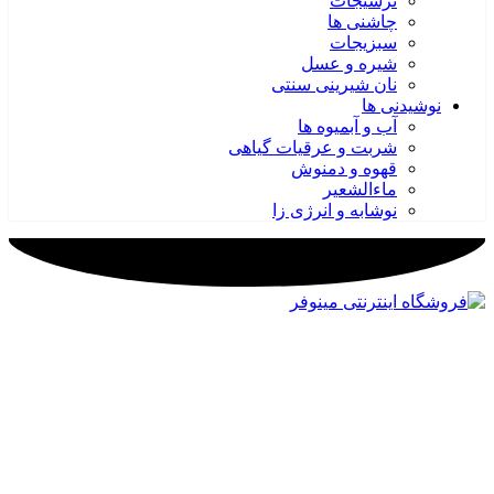
ترشیجات
چاشنی ها
سبزیجات
شیره و عسل
نان شیرینی سنتی
نوشیدنی ها
آب و آبمیوه ها
شربت و عرقیات گیاهی
قهوه و دمنوش
ماءالشعیر
نوشابه و انرژی زا