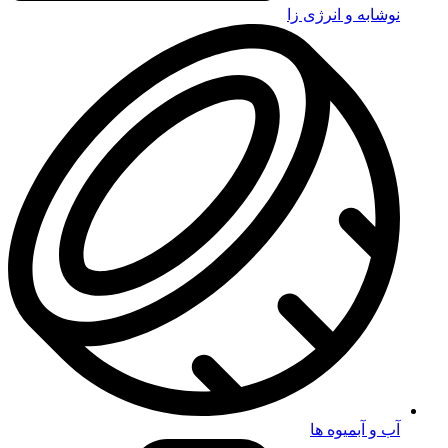
نوشابه و انرژی زا
آب و آبمیوه ها