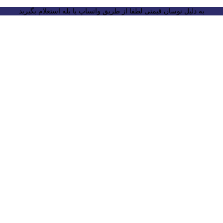
به دلیل نوسان قیمتی لطفا از طریق واتساپ یا بله استعلام بگیرید