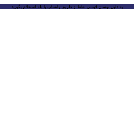
به دلیل نوسان قیمتی لطفا از طریق واتساپ یا بله استعلام بگیرید