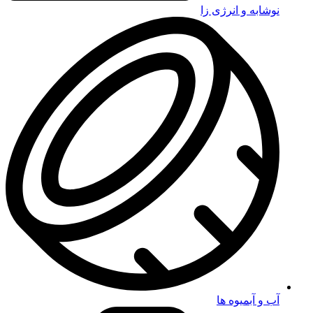
نوشابه و انرژی زا
آب و آبمیوه ها