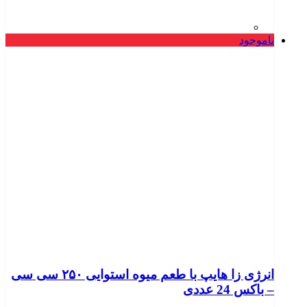
ناموجود
انرژی زا هایپ با طعم میوه استوایی ۲۵۰ سی سی
– باکس 24 عددی