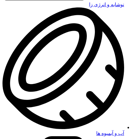
نوشابه و انرژی زا
آب و آبمیوه ها