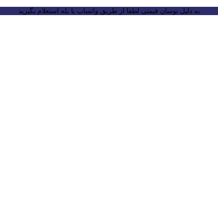
به دلیل نوسان قیمتی لطفا از طریق واتساپ یا بله استعلام بگیرید