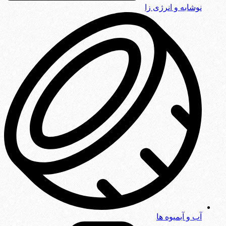
نوشابه و انرژی زا
آب و آبمیوه ها