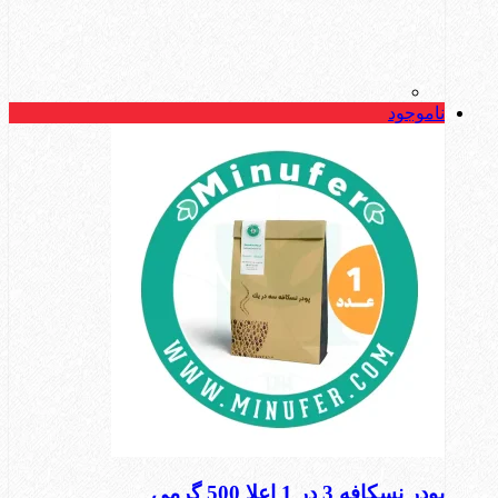
ناموجود
پودر نسکافه 3 در 1 اعلا 500 گرمی