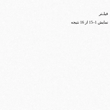
فیلـتر
Sorted
نمایش 1–15 از 16 نتیجه
by
latest