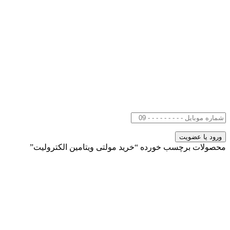
محصولات برچسب خورده “خرید مولتی ویتامین الکترولیت”