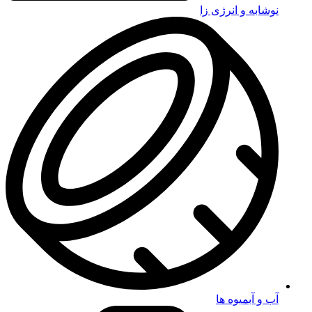
نوشابه و انرژی زا
آب و آبمیوه ها