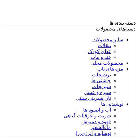
دسته بندی ها
دسته‌های محصولات
سایر محصولات
تنقلات
غذای کودک
قند و نبات
محصولات محلی
مزه های ناب
ترشیجات
چاشنی ها
سبزیجات
شیره و عسل
نان شیرینی سنتی
نوشیدنی ها
آب و آبمیوه ها
شربت و عرقیات گیاهی
قهوه و دمنوش
ماءالشعیر
نوشابه و انرژی زا