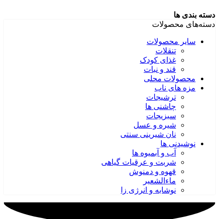
دسته بندی ها
دسته‌های محصولات
سایر محصولات
تنقلات
غذای کودک
قند و نبات
محصولات محلی
مزه های ناب
ترشیجات
چاشنی ها
سبزیجات
شیره و عسل
نان شیرینی سنتی
نوشیدنی ها
آب و آبمیوه ها
شربت و عرقیات گیاهی
قهوه و دمنوش
ماءالشعیر
نوشابه و انرژی زا