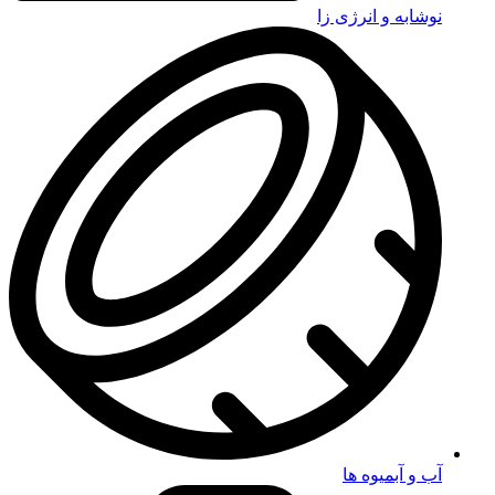
نوشابه و انرژی زا
آب و آبمیوه ها