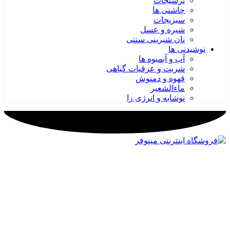
ترشیجات
چاشنی ها
سبزیجات
شیره و عسل
نان شیرینی سنتی
نوشیدنی ها
آب و آبمیوه ها
شربت و عرقیات گیاهی
قهوه و دمنوش
ماءالشعیر
نوشابه و انرژی زا