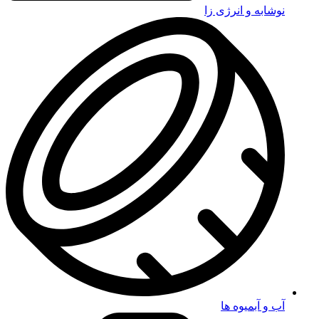
نوشابه و انرژی زا
آب و آبمیوه ها