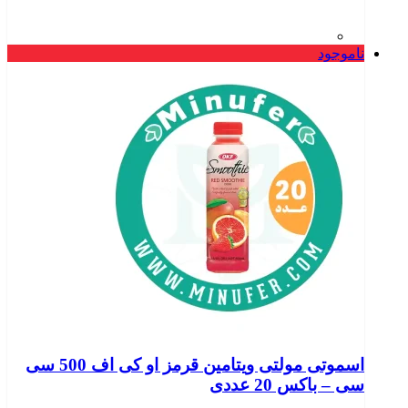
ناموجود
اسموتی مولتی ویتامین قرمز او کی اف 500 سی
سی – باکس 20 عددی