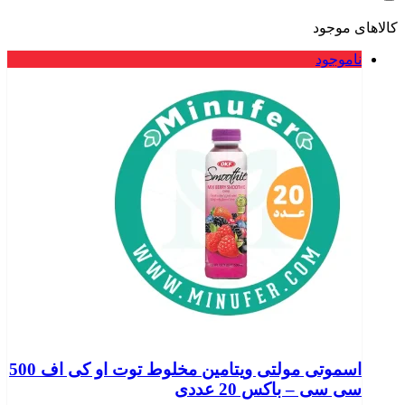
کالاهای موجود
ناموجود
اسموتی مولتی ویتامین مخلوط توت او کی اف 500
سی سی – باکس 20 عددی