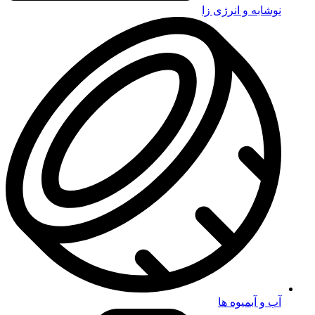
نوشابه و انرژی زا
آب و آبمیوه ها