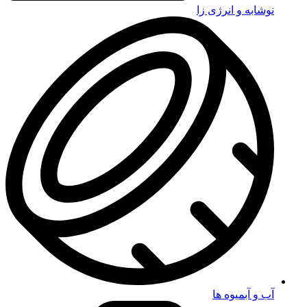
نوشابه و انرژی زا
آب و آبمیوه ها