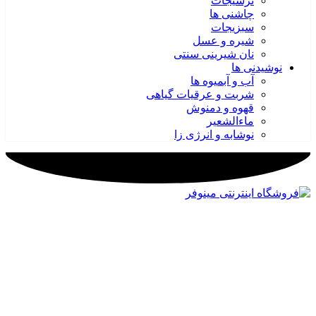
ترشیجات
چاشنی ها
سبزیجات
شیره و عسل
نان شیرینی سنتی
نوشیدنی ها
آب و آبمیوه ها
شربت و عرقیات گیاهی
قهوه و دمنوش
ماءالشعیر
نوشابه و انرژی زا