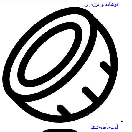
نوشابه و انرژی زا
آب و آبمیوه ها