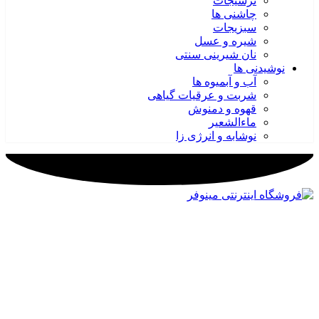
ترشیجات
چاشنی ها
سبزیجات
شیره و عسل
نان شیرینی سنتی
نوشیدنی ها
آب و آبمیوه ها
شربت و عرقیات گیاهی
قهوه و دمنوش
ماءالشعیر
نوشابه و انرژی زا