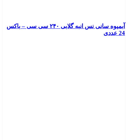
آبمیوه سانی نس انبه گلابی ۲۴۰ سی سی – باکس
24 عددی