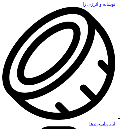
نوشابه و انرژی زا
آب و آبمیوه ها