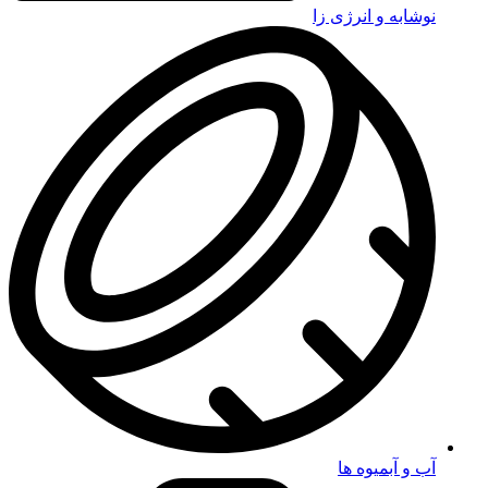
نوشابه و انرژی زا
آب و آبمیوه ها