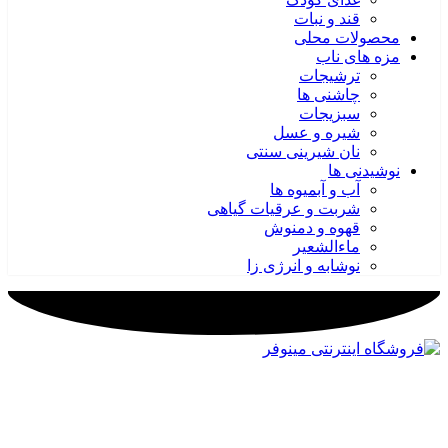
قند و نبات
محصولات محلی
مزه های ناب
ترشیجات
چاشنی ها
سبزیجات
شیره و عسل
نان شیرینی سنتی
نوشیدنی ها
آب و آبمیوه ها
شربت و عرقیات گیاهی
قهوه و دمنوش
ماءالشعیر
نوشابه و انرژی زا