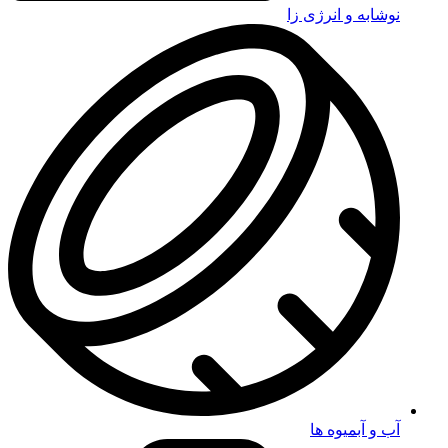
نوشابه و انرژی زا
آب و آبمیوه ها