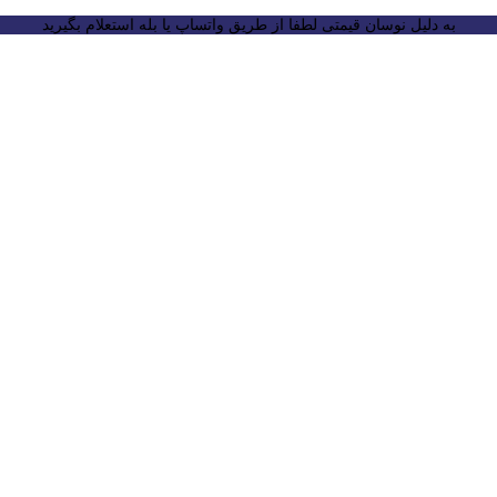
به دلیل نوسان قیمتی لطفا از طریق واتساپ یا بله استعلام بگیرید