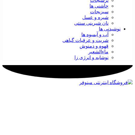
ترشیجات
چاشنی ها
سبزیجات
شیره و عسل
نان شیرینی سنتی
نوشیدنی ها
آب و آبمیوه ها
شربت و عرقیات گیاهی
قهوه و دمنوش
ماءالشعیر
نوشابه و انرژی زا