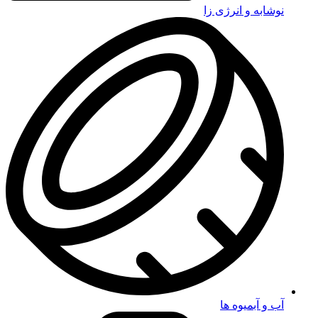
نوشابه و انرژی زا
آب و آبمیوه ها