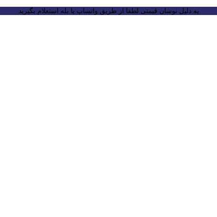
به دلیل نوسان قیمتی لطفا از طریق واتساپ یا بله استعلام بگیرید