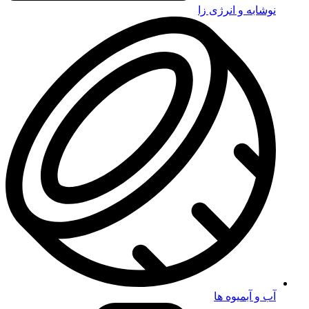
نوشابه و انرژی زا
آب و آبمیوه ها