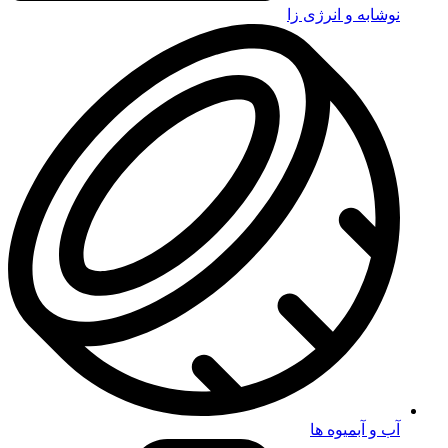
نوشابه و انرژی زا
آب و آبمیوه ها