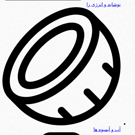
نوشابه و انرژی زا
آب و آبمیوه ها